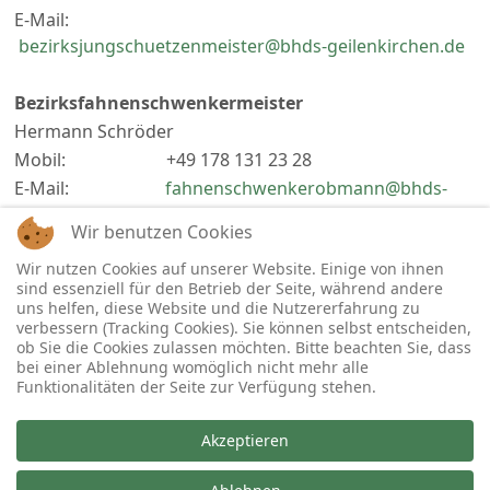
E-Mail:
bezirksjungschuetzenmeister@bhds-geilenkirchen.de
Bezirksfahnenschwenkermeister
Hermann Schröder
Mobil: +49 178 131 23 28
E-Mail:
fahnenschwenkerobmann@bhds-
geilenkirchen.de
Wir benutzen Cookies
Wir nutzen Cookies auf unserer Website. Einige von ihnen
Webmaster
sind essenziell für den Betrieb der Seite, während andere
Michael Fenger
uns helfen, diese Website und die Nutzererfahrung zu
E-Mail:
webmaster@bhds-geilenkirchen.de
verbessern (Tracking Cookies). Sie können selbst entscheiden,
ob Sie die Cookies zulassen möchten. Bitte beachten Sie, dass
bei einer Ablehnung womöglich nicht mehr alle
Funktionalitäten der Seite zur Verfügung stehen.
Akzeptieren
Copyright © 2026 Bezirksverband Geilenkirchen im Bund
der Historischen Deutschen Schützenbruderschaften e.V..