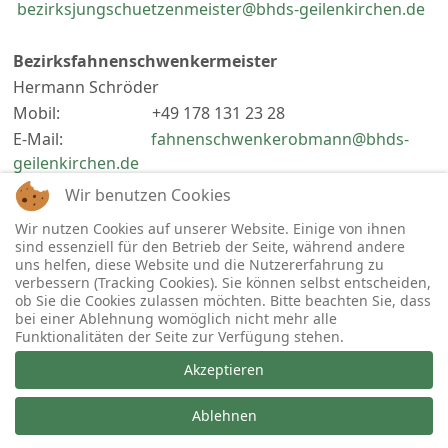
bezirksjungschuetzenmeister@bhds-geilenkirchen.de
Bezirksfahnenschwenkermeister
Hermann Schröder
Mobil: +49 178 131 23 28
E-Mail:
fahnenschwenkerobmann@bhds-
geilenkirchen.de
Wir benutzen Cookies
Webmaster
Wir nutzen Cookies auf unserer Website. Einige von ihnen
Michael Fenger
sind essenziell für den Betrieb der Seite, während andere
uns helfen, diese Website und die Nutzererfahrung zu
E-Mail:
webmaster@bhds-geilenkirchen.de
verbessern (Tracking Cookies). Sie können selbst entscheiden,
ob Sie die Cookies zulassen möchten. Bitte beachten Sie, dass
bei einer Ablehnung womöglich nicht mehr alle
Funktionalitäten der Seite zur Verfügung stehen.
Akzeptieren
Copyright © 2026 Bezirksverband Geilenkirchen im Bund
der Historischen Deutschen Schützenbruderschaften e.V..
Ablehnen
Alle Rechte vorbehalten.