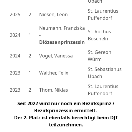
Übach
St. Laurentius
2025
2
Niesen, Leon
Puffendorf
Neumann, Franziska
St. Rochus
2024
1
-
Boscheln
Diözesanprinzessin
St. Gereon
2024
2
Vogel, Vanessa
Würm
St. Sebastianus
2023
1
Walther, Felix
Übach
St. Laurentius
2023
2
Thom, Niklas
Puffendorf
Seit 2022 wird nur noch ein Bezirksprinz /
Bezirkprinzessin ermittelt.
Der 2. Platz ist ebenfalls berechtigt beim DJT
teilzunehmen.