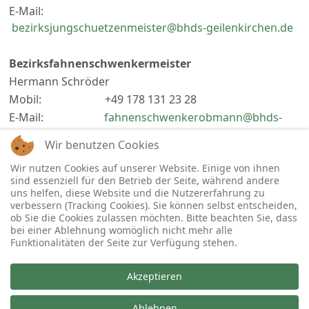
E-Mail:
bezirksjungschuetzenmeister@bhds-geilenkirchen.de
Bezirksfahnenschwenkermeister
Hermann Schröder
Mobil: +49 178 131 23 28
E-Mail:
fahnenschwenkerobmann@bhds-
geilenkirchen.de
Wir benutzen Cookies
Wir nutzen Cookies auf unserer Website. Einige von ihnen
Webmaster
sind essenziell für den Betrieb der Seite, während andere
Michael Fenger
uns helfen, diese Website und die Nutzererfahrung zu
E-Mail:
webmaster@bhds-geilenkirchen.de
verbessern (Tracking Cookies). Sie können selbst entscheiden,
ob Sie die Cookies zulassen möchten. Bitte beachten Sie, dass
bei einer Ablehnung womöglich nicht mehr alle
Funktionalitäten der Seite zur Verfügung stehen.
Akzeptieren
Copyright © 2026 Bezirksverband Geilenkirchen im Bund
der Historischen Deutschen Schützenbruderschaften e.V..
Ablehnen