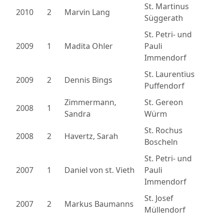
St. Martinus
2010
2
Marvin Lang
Süggerath
St. Petri- und
2009
1
Madita Ohler
Pauli
Immendorf
St. Laurentius
2009
2
Dennis Bings
Puffendorf
Zimmermann,
St. Gereon
2008
1
Sandra
Würm
St. Rochus
2008
2
Havertz, Sarah
Boscheln
St. Petri- und
2007
1
Daniel von st. Vieth
Pauli
Immendorf
St. Josef
2007
2
Markus Baumanns
Müllendorf